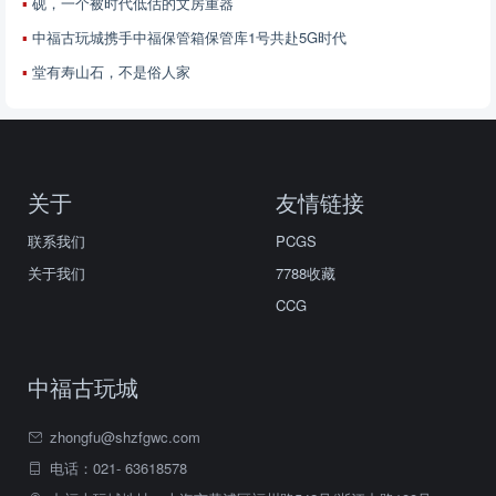
砚，一个被时代低估的文房重器
中福古玩城携手中福保管箱保管库1号共赴5G时代
堂有寿山石，不是俗人家
关于
友情链接
联系我们
PCGS
关于我们
7788收藏
CCG
中福古玩城
zhongfu@shzfgwc.com
电话：021- 63618578