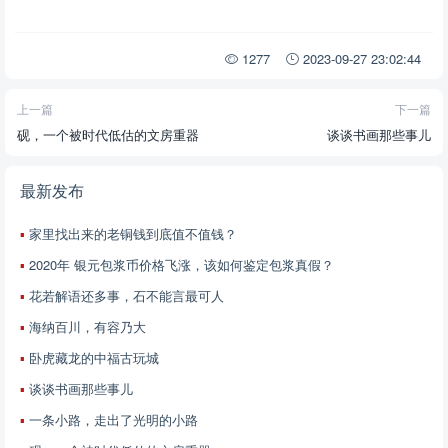
1277
2023-09-27 23:02:44
上一篇
下一篇
砚，一个被时代低估的文房重器
谈谈书画那些事儿
最新发布
家里找出来的老铜钱到底值不值钱？
2020年 银元包浆币价格飞涨，该如何鉴定包浆真假？
花若解语还多事，石不能言最可人
海纳百川，有容乃大
卧虎藏龙的中福古玩城
谈谈书画那些事儿
一条小路，走出了光明的小路