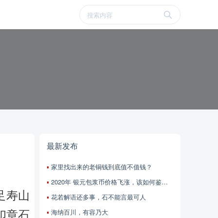
最新发布
家里找出来的老铜钱到底值不值钱？
2020年 银元包浆币价格飞涨，该如何鉴定包浆真假？
足寿山
花若解语还多事，石不能言最可人
海纳百川，有容乃大
印章石