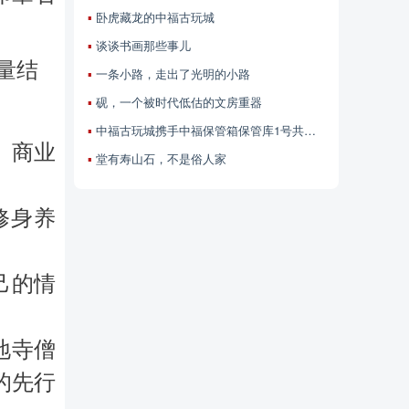
卧虎藏龙的中福古玩城
谈谈书画那些事儿
量结
一条小路，走出了光明的小路
砚，一个被时代低估的文房重器
中福古玩城携手中福保管箱保管库1号共赴5G时代
、商业
堂有寿山石，不是俗人家
修身养
己的情
地寺僧
的先行