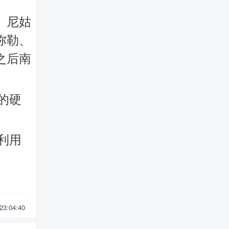
、尼姑
弥勒、
之后南
的硬
利用
 23:04:40