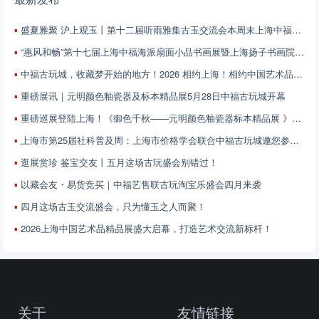
盛夏雅聚 沪上观玉丨第十二届听雨雅集古玉交流会本周末上海中福古玩城启幕
“惠风和畅”第十七届上海中福海派扇面小品书画展暨上海扬子书画院第五届扇面小品书画邀请展征稿启事
中福古玩城，收藏梦开始的地方！2026 相约上海！相约中国艺术品精品展！6月13-21日 不见不散！
重磅展讯｜元明颜色釉瓷器及标本精品展5月28日中福古玩城开幕
重磅巡展登陆上海！《御色千秋——元明颜色釉瓷器标本精品展 》5月28日中福古玩城开展
上海市第25届社科普及周：上海市价格学会联合中福古玩城邀您参加——艺术品价值解读与鉴赏专场
逛展赏珍 鉴宝交友丨五月这场古玩盛会别错过！
以藏会友・易货竞买｜中福艺售联古玩淘宝乐盛会四月来袭
四月这场古玉交流盛会，只为懂玉之人而聚！
2026上海中国艺术品精品展盛大启幕，打造艺术交流新标杆！
关于
友情链接