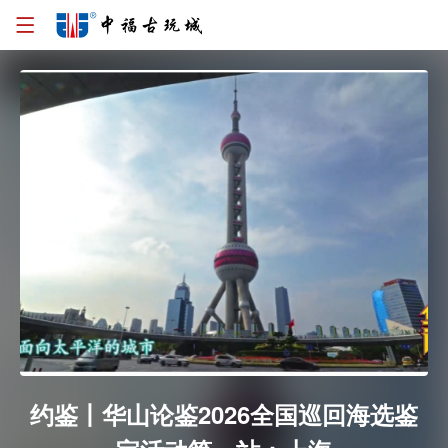
约鉴丨华山论鉴2026全国巡回海选鉴