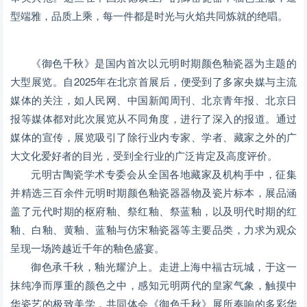
型端雅，品质上乘，每一件都是时光与火焰共同炼就的绝唱。
《御色千秋》是国内首次以元明时期颜色釉瓷器为主题的
大型展览。自2025年在北京首展后，便受到了多家央媒与主流
媒体的关注，如人民网、中国新闻周刊、北京青年报、北京日
报等媒体都对此次展览从不同角度，进行了深入的报道。通过
媒体的宣传，展览吸引了除行业内专家、学者、藏家之外的广
大文化爱好者的目光，受到全行业的广泛肯定及高度评价。
元明古陶瓷学术专委会从全国各地藏家及机构手中，征集
并精选三百余件元明时期颜色釉瓷器器物及瓷片标本，展品涵
盖了元代时期的枢府釉、祭红釉、祭蓝釉，以及明代时期的红
釉、白釉、黄釉、蓝釉与仿宋釉瓷器等主要品类，力求为观众
呈现一场跨越近千年的釉色盛宴。
御色承千秋，釉光耀沪上。走进上海中福古玩城，于这一
抹纯净而厚重的颜色之中，感知元明两代的皇家气象，触摸中
华瓷艺的极致美学，共同体会《御色千秋》展所奏响的多彩华