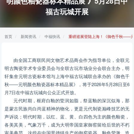
明颜色釉瓷器标本精品展 》5月28日中
福古玩城开展
首页
新闻资讯
中福快讯
重磅巡展登陆上海！《御色千秋——元
由全国工商联民间文物艺术品商会作为指导单位，全联元
明古陶瓷学术专业委员会与全联古玩市场业分会联合主办，明
轩集舍元明古瓷标本馆与上海中福古玩城联合承办的《御色千
秋——元明颜色釉瓷器标本精品展》，将于2026年5月28日至6
月7日在中福古玩城向公众正式开放。
元代时期，枢府白釉的莹润如脂，祭蓝釉的深沉似海，那
是蒙古民族尚白尚蓝精神的物化，更是元代制瓷巅峰技艺的无
声诉说；明代时期，以红、蓝、黄、白四色为主的颜色釉瓷，
各美其美，气象万千，成为大明帝国皇家御窑留给后世的不朽
审美典范。这些在中国景德镇生产的御窑瓷器，釉色莹澈，造