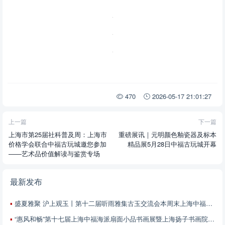
470
2026-05-17 21:01:27
上一篇
下一篇
上海市第25届社科普及周：上海市
重磅展讯｜元明颜色釉瓷器及标本
价格学会联合中福古玩城邀您参加
精品展5月28日中福古玩城开幕
——艺术品价值解读与鉴赏专场
最新发布
盛夏雅聚 沪上观玉丨第十二届听雨雅集古玉交流会本周末上海中福古玩城启幕
“惠风和畅”第十七届上海中福海派扇面小品书画展暨上海扬子书画院第五届扇面小品书画邀请展征稿启事