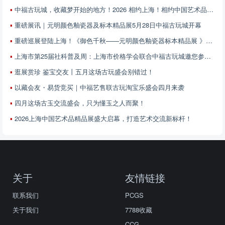
中福古玩城，收藏梦开始的地方！2026 相约上海！相约中国艺术品精品展！6月13-21日 不见不散！
重磅展讯｜元明颜色釉瓷器及标本精品展5月28日中福古玩城开幕
重磅巡展登陆上海！《御色千秋——元明颜色釉瓷器标本精品展 》5月28日中福古玩城开展
上海市第25届社科普及周：上海市价格学会联合中福古玩城邀您参加——艺术品价值解读与鉴赏专场
逛展赏珍 鉴宝交友丨五月这场古玩盛会别错过！
以藏会友・易货竞买｜中福艺售联古玩淘宝乐盛会四月来袭
四月这场古玉交流盛会，只为懂玉之人而聚！
2026上海中国艺术品精品展盛大启幕，打造艺术交流新标杆！
关于
友情链接
联系我们
PCGS
关于我们
7788收藏
CCG