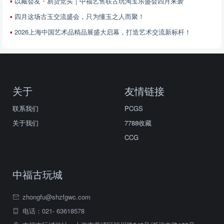
以藏会友・易货竞买｜中福艺售联古玩淘宝乐盛会四月来袭
四月这场古玉交流盛会，只为懂玉之人而聚！
2026上海中国艺术品精品展盛大启幕，打造艺术交流新标杆！
关于
友情链接
联系我们
PCGS
关于我们
7788收藏
CCG
中福古玩城
zhongfu@shzfgwc.com
电话：021- 63618578