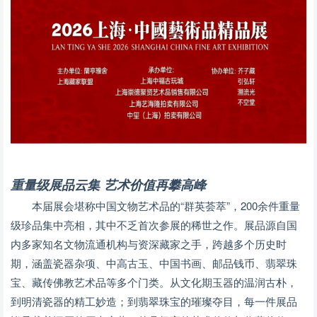
重量级展品云集 艺术价值再攀高峰
本届展会堪称中国文物艺术品的“群英荟萃”，200余件重量
级珍品集中亮相，其中不乏首次参展的稀世之作。展品源自国
内多家知名文物流通机构与资深藏家之手，跨越多个历史时
期，涵盖瓷器杂项、中高古玉、中国书画、邮品钱币、翡翠珠
宝、藏传佛教艺术品等多个门类。从文化期玉器的温润古朴，
到明清瓷器的精工妙造；到翡翠珠宝的璀璨夺目，每一件展品