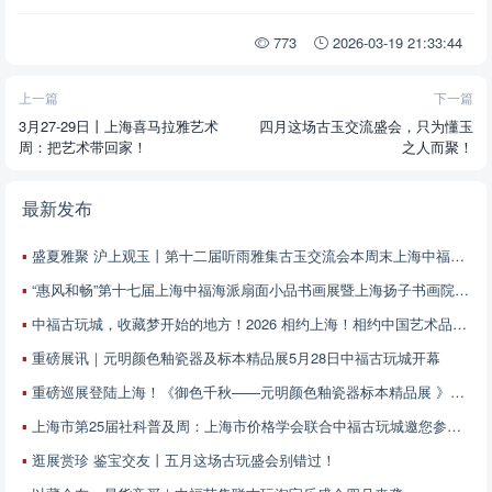
773
2026-03-19 21:33:44
上一篇
下一篇
3月27-29日丨上海喜马拉雅艺术
四月这场古玉交流盛会，只为懂玉
周：把艺术带回家！
之人而聚！
最新发布
盛夏雅聚 沪上观玉丨第十二届听雨雅集古玉交流会本周末上海中福古玩城启幕
“惠风和畅”第十七届上海中福海派扇面小品书画展暨上海扬子书画院第五届扇面小品书画邀请展征稿启事
中福古玩城，收藏梦开始的地方！2026 相约上海！相约中国艺术品精品展！6月13-21日 不见不散！
重磅展讯｜元明颜色釉瓷器及标本精品展5月28日中福古玩城开幕
重磅巡展登陆上海！《御色千秋——元明颜色釉瓷器标本精品展 》5月28日中福古玩城开展
上海市第25届社科普及周：上海市价格学会联合中福古玩城邀您参加——艺术品价值解读与鉴赏专场
逛展赏珍 鉴宝交友丨五月这场古玩盛会别错过！