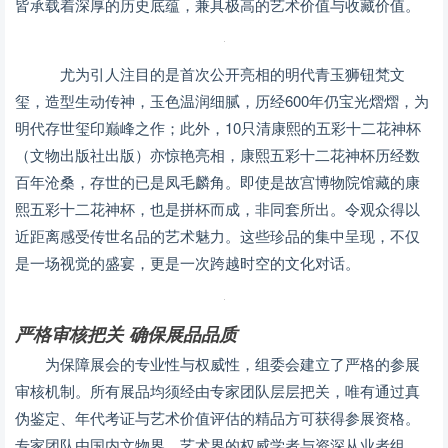
皆承载着深厚的历史底蕴，兼具极高的艺术价值与收藏价值。
尤为引人注目的是首次公开亮相的明代青玉狮钮梵文
玺，造型生动传神，玉色温润细腻，历经600年仍宝光熠熠，为
明代存世玺印巅峰之作；此外，10只清康熙的五彩十二花神杯
（文物出版社出版）亦惊艳亮相，康熙五彩十二花神杯历经数
百年沧桑，存世的已是凤毛麟角。即使是故宫博物院馆藏的康
熙五彩十二花神杯，也是拼杯而成，非同套所出。令观众得以
近距离感受传世名品的艺术魅力。这些珍品的集中呈现，不仅
是一场视觉的盛宴，更是一次跨越时空的文化对话。
严格审核把关 确保展品品质
为保障展会的专业性与权威性，组委会建立了严格的参展
审核机制。所有展品均须经由专家团队层层把关，唯有通过真
伪鉴定、年代考证与艺术价值评估的精品方可获得参展资格。
专家团队由国内文物界、艺术界的权威学者与资深从业者组