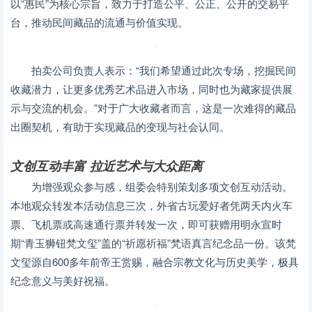
以“惠民”为核心宗旨，致力于打造公平、公正、公开的交易平
台，推动民间藏品的流通与价值实现。
拍卖公司负责人表示：“我们希望通过此次专场，挖掘民间
收藏潜力，让更多优秀艺术品进入市场，同时也为藏家提供展
示与交流的机会。”对于广大收藏者而言，这是一次难得的藏品
出圈契机，有助于实现藏品的变现与社会认同。
文创互动丰富 拉近艺术与大众距离
为增强观众参与感，组委会特别策划多项文创互动活动。
本地观众转发本活动信息三次，外省古玩爱好者凭两天内火车
票、飞机票或高速通行票并转发一次，即可获赠用明永宣时
期“青玉狮钮梵文玺”盖的“祈愿祈福”梵语真言纪念品一份。该梵
文玺源自600多年前帝王赏赐，融合宗教文化与历史美学，极具
纪念意义与美好祝福。