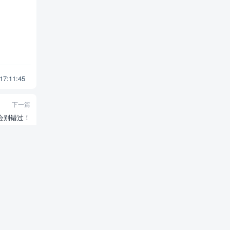
 17:11:45
下一篇
会别错过！
中福古玩城
zhongfu@shzfgwc.com
电话：021- 63618578
中福古玩城地址：上海市黄浦区福州路542号/浙江中路188号