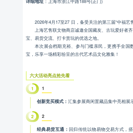
详细地址
：上海市浙江中路188号(正门)
2026年4月17至27 日，备受关注的第三届“中
上海艺售联文物商店诚邀全国藏友、古玩爱好者齐
宝、易货交流、打卡赏玩的优选之地。
本次展会档期充裕、参与门槛亲民，更携手全国
宝，乐享一场精彩纷呈的古代艺术品文化雅集！
六大活动亮点抢先看
1
1
创新竞买模式
：
汇集参展商闲置藏品集中亮相展
2
2
经典易货互通
：
回归传统以物易物交易方式，搭