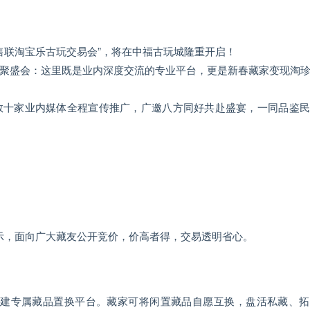
福艺售联淘宝乐古玩交易会
”
，将在中福古玩城隆重开启！
聚盛会：这里既是业内深度交流的专业平台，更是新春藏家变现淘
数十家业内媒体全程宣传推广，广邀八方同好共赴盛宴，一同品鉴民
示，面向广大藏友公开竞价，价高者得，交易透明省心。
建专属藏品置换平台。藏家可将闲置藏品自愿互换，盘活私藏、拓