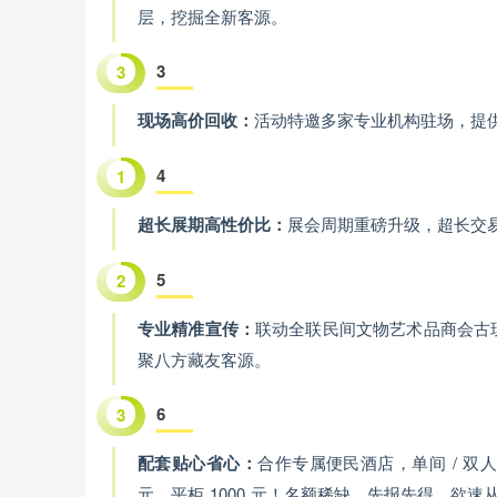
层，挖掘全新客源。
3
3
现场高价回收：
活动特邀多家专业机构驻场，提
4
1
超长展期高性价比：
展会周期重磅升级，超长交易
5
2
专业精准宣传：
联动全联民间文物艺术品商会古
聚八方藏友客源。
6
3
配套贴心省心：
合作专属便民酒店，单间 / 双人间
元、平柜 1000 元！名额稀缺，先报先得，欲速