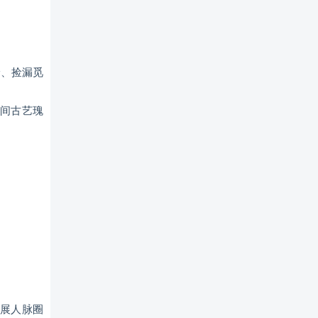
珍、捡漏觅
间古艺瑰
展人脉圈