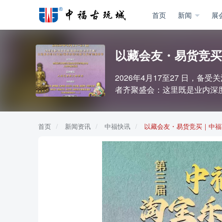
首页
新闻
展
以藏会友・易货竞买
2026年4月17至27 日
者齐聚盛会：这里既是业内深
首页
新闻资讯
中福快讯
以藏会友・易货竞买｜中福