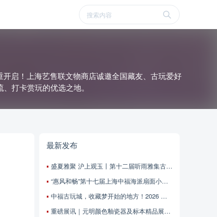
城隆重开启！上海艺售联文物商店诚邀全国藏友、古玩爱好
流、打卡赏玩的优选之地。
最新发布
盛夏雅聚 沪上观玉丨第十二届听雨雅集古玉交流会本周末上海中福古玩城启幕
“惠风和畅”第十七届上海中福海派扇面小品书画展暨上海扬子书画院第五届扇面小品书画邀请展征稿启事
中福古玩城，收藏梦开始的地方！2026 相约上海！相约中国艺术品精品展！6月13-21日 不见不散！
重磅展讯｜元明颜色釉瓷器及标本精品展5月28日中福古玩城开幕