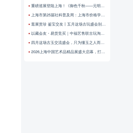
重磅巡展登陆上海！《御色千秋——元明颜色釉瓷器标本精品展 》5月28日中福古玩城开展
上海市第25届社科普及周：上海市价格学会联合中福古玩城邀您参加——艺术品价值解读与鉴赏专场
逛展赏珍 鉴宝交友丨五月这场古玩盛会别错过！
以藏会友・易货竞买｜中福艺售联古玩淘宝乐盛会四月来袭
四月这场古玉交流盛会，只为懂玉之人而聚！
2026上海中国艺术品精品展盛大启幕，打造艺术交流新标杆！