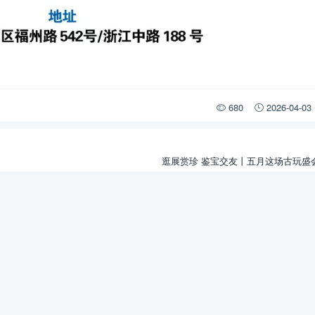
680
2026-04-03
逛展赏珍 鉴宝交友丨五月这场古玩盛
友情链接
PCGS
7788收藏
CCG