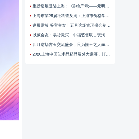
重磅巡展登陆上海！《御色千秋——元明颜色釉瓷器标本精品展 》5月28日中福古玩城开展
上海市第25届社科普及周：上海市价格学会联合中福古玩城邀您参加——艺术品价值解读与鉴赏专场
逛展赏珍 鉴宝交友丨五月这场古玩盛会别错过！
以藏会友・易货竞买｜中福艺售联古玩淘宝乐盛会四月来袭
四月这场古玉交流盛会，只为懂玉之人而聚！
2026上海中国艺术品精品展盛大启幕，打造艺术交流新标杆！