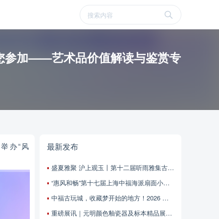
您参加——艺术品价值解读与鉴赏专
城
举办“风
最新发布
盛夏雅聚 沪上观玉丨第十二届听雨雅集古玉交流会本周末上海中福古玩城启幕
“惠风和畅”第十七届上海中福海派扇面小品书画展暨上海扬子书画院第五届扇面小品书画邀请展征稿启事
中福古玩城，收藏梦开始的地方！2026 相约上海！相约中国艺术品精品展！6月13-21日 不见不散！
重磅展讯｜元明颜色釉瓷器及标本精品展5月28日中福古玩城开幕