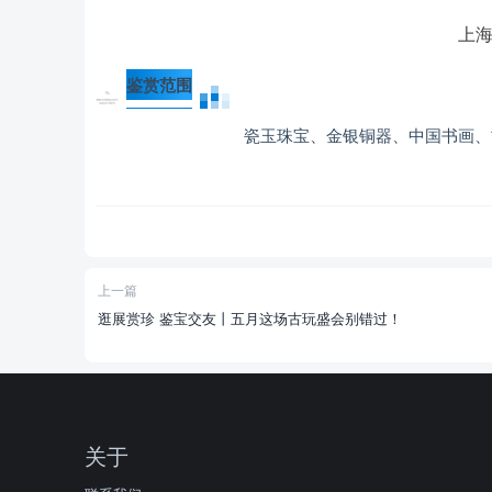
上海
鉴赏范围
瓷玉珠宝、金银铜器、中国书画、
上一篇
逛展赏珍 鉴宝交友丨五月这场古玩盛会别错过！
关于